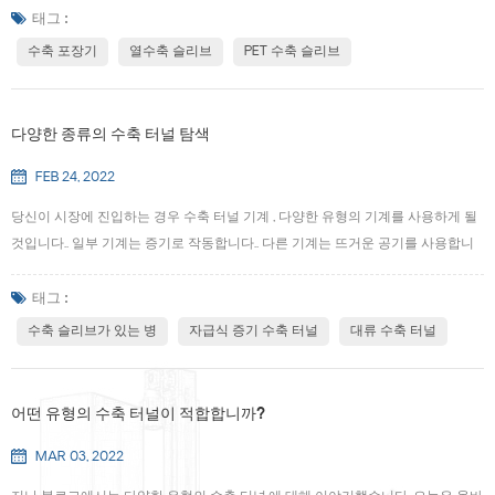
및 PLA.· 애완동물(g)- 폴리프로필렌 테레프탈레이트 글리콜, 필름은 고밀도와 강
태그 :
도를 결합한 고품질 옵션. 뛰어난 투명도로 알려진, 지난 몇 년 동안 수축률이 더 높
수축 포장기
열수축 슬리브
PET 수축 슬리브
은. 내열성 옵션입니다. 애완 동물 수축 슬리브 재활용이 가능하기 때문에, 많은 부
분에서 인기를 얻었습니다,..· PVC - 폴리염화비닐, 필름은 고밀도를 유지하면서
저온에서 수축합니다. PVC는 가장 일반적으로 사용되는 재료. 투명도가 좋습니다,
다양한 종류의 수축 터널 탐색
여러 온도에서 수축,하고 내후성이 매우 뛰어납니...
FEB 24, 2022
당신이 시장에 진입하는 경우 수축 터널 기계 , 다양한 유형의 기계를 사용하게 될
것입니다.. 일부 기계는 증기로 작동합니다.. 다른 기계는 뜨거운 공기를 사용합니
다.. 모든 종류의 수축 터널은 특정 용도에 맞게 설계되었습니다.. 수축 터널이란 정
확히 무엇입니까? 수축 터널(일반적으로 열수축 터널) 컨베이어 위에 있거나 컨베
태그 :
이어 주위에 건설되는 금속 터널입니다. 터널에는 제품이 기계를 통과할 때 제품을
수축 슬리브가 있는 병
자급식 증기 수축 터널
대류 수축 터널
가열하는 가열 요소가 있습니다. 제품이 터널을 통해 운반되고 헐렁한 수축 필름으
로 가려집니다 . 제품이 발열체를 지나갈 때, 필름이 열에 노출될 때 제품 주변에서
균일하게 수축합니다.. 다양한 유형의 수축 터널 증기 수축 터널 증기 수축 터널 제
어떤 유형의 수축 터널이 적합합니까?
품의 플라스틱 기판을 수축시키는 데 필요한 열을 생성하기 위해 뜨...
MAR 03, 2022