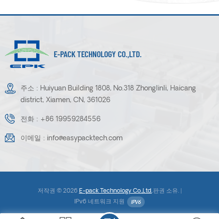
E-PACK TECHNOLOGY CO.,LTD.
주소 : Huiyuan Building 1808, No.318 Zhonglinli, Haicang
district, Xiamen, CN, 361026
전화 :
+86 19959284556
이메일 :
info@easypacktech.com
저작권 © 2026
E-pack Technology Co.,Ltd.
.판권 소유. |
IPv6 네트워크 지원