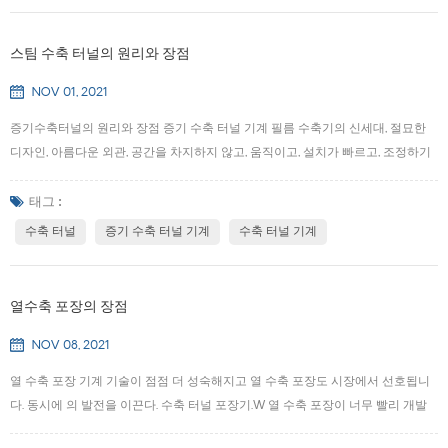
최소 품목의 크기만 제공하면 됩니다. 2, 포장 속도, 즉 프론트 엔드 들어오는 재료
가 있는 경우 매일 또는 시간당 열 수축 포장 양은 프런트 엔드 들어오는 재료 속도
스팀 수축 터널의 원리와 장점
만 알려야 합니다. 3, 고온 저항, 수축 기계의 온도를...
NOV 01, 2021
증기수축터널의 원리와 장점 증기 수축 터널 기계 필름 수축기의 신세대, 절묘한
디자인, 아름다운 외관, 공간을 차지하지 않고, 움직이고, 설치가 빠르고, 조정하기
쉽습니다. 독립적으로 사용하거나 생산 라인에 추가할 수 있습니다. 증기의 고유한
일정한 온도와 균일한 온도 확산 특성을 사용하여 일반 전기 적외선 가열 수축기
태그 :
의 비할 데 없는 효과를 달성합니다. 내장형 스팀발생기로 스팀보일러를 장착할 필
수축 터널
증기 수축 터널 기계
수축 터널 기계
요가 없습니다. 장비의 힘은 다른 생산 속도에 따라 조정할 수 있으며 이송 속도도
조정할 수 있습니다. 그것은 광천수, 순수한 물, 소다수, 차 음료 및 기타 식품 및 음
료 산업뿐만 아니라 화장품, 샴푸 및 기타 일일 화학 산업, 조미료 및 수축 필름 포
열수축 포장의 장점
장이 필요한 기타 경우의 배럴 또는 작은 병에 널리 사용됩니다....
NOV 08, 2021
열 수축 포장 기계 기술이 점점 더 성숙해지고 열 수축 포장도 시장에서 선호됩니
다. 동시에 의 발전을 이끈다. 수축 터널 포장기.W 열 수축 포장이 너무 빨리 개발
되고 사용의 이점은 무엇입니까? 열 터널 수축 랩? (1) 열수축 포장은 야채, 육류