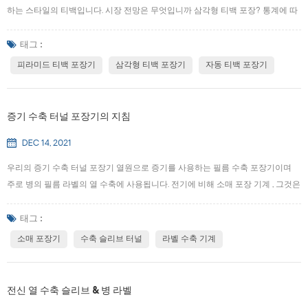
하는 스타일의 티백입니다. 시장 전망은 무엇입니까 삼각형 티백 포장? 통계에 따
르면 삼각백차를 좋아하는 소비자가 점점 많아지고 시장이 커지고 있습니다. 전통
적인 차 문화와 동시에 건강과 건강에 대한 시장의 수많은 효과를 기반으로 한 삼
태그 :
각형 티백을 가지고 있습니다. 우리는 일반적으로 주요 약국에 가거나 슈퍼마켓에
피라미드 티백 포장기
삼각형 티백 포장기
자동 티백 포장기
서 삼각형 티백을 판매하고 있음을 알 수 있으며 큰 비즈니스 기회를 볼 수 있습니
다. 삼각형 티백, 간단하고 편리한 포장이며 복용량에 따라 작은 삼각형 티백이 생
산됩니다. 우리는 몇 개의 찻잎이 차 한잔을 만들 수 있는지 추측할 필요가 없습니
증기 수축 터널 포장기의 지침
다. 이제 삼각형 티백 팩을 넣으십시오. 컵에 끓는 물을 부어 차를 쉽게 마시십시
오...
DEC 14, 2021
우리의 증기 수축 터널 포장기 열원으로 증기를 사용하는 필름 수축 포장기이며
주로 병의 필름 라벨의 열 수축에 사용됩니다. 전기에 비해 소매 포장 기계 , 그것은
사용하기 쉽고 부드럽게 수축하며 고효율의 특성을 가지고 있습니다. 와이너리, 음
료 공장 및 제약 공장에 이상적인 장비입니다. 우리의 증기 수축 터널은 보일러와
태그 :
수축 슬리브 터널 . 먼저 보일러에서 스팀이 발생하고 스팀은 파이프를 통해 수축
소매 포장기
수축 슬리브 터널
라벨 수축 기계
터널로 들어간다. 그만큼 라벨 수축 기계 필름 수축의 목적을 달성하기 위해 터널
을 통해 병 본체에 증기를 고르게 뿌립니다. 증기 보일러에는 수위 측정기가 장착
되어 있을 뿐만 아니라 자동으로 물을 추가하고 물을 멈출 수 있는 레벨 컨트롤러
전신 열 수축 슬리브 & 병 라벨
가 있습니다. 수축 기계가 항상 안정적인 증기량을 유지하도록 수위를 안정적으로