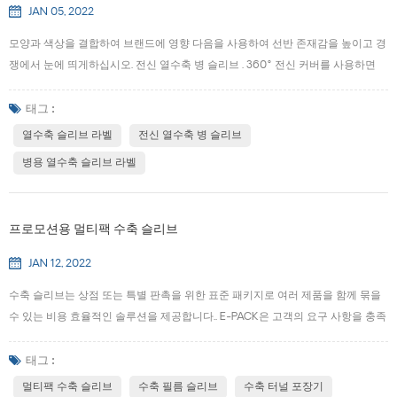
...
JAN 05, 2022
모양과 색상을 결합하여 브랜드에 영향 다음을 사용하여 선반 존재감을 높이고 경
쟁에서 눈에 띄게하십시오. 전신 열수축 병 슬리브 . 360° 전신 커버를 사용하면
브랜드를 홍보하고 소비자에게 메시지를 전달하는 데 필요한 공간을 최대화할 수
있습니다. 수축 라벨은 모든 고유한 용기에 적합하며 선반 매력을 최대로 높이도록
태그 :
설계된 플라스틱 용기용 수축 밴드를 얻을 수 있습니다. 우리는 애완 동물, PVC, 그
열수축 슬리브 라벨
전신 열수축 병 슬리브
리고 작전 수축 소매. 가능성을 상상하기만 하면 우리가 그것을 현실로 만드는 데
병용 열수축 슬리브 라벨
도움을 줄 것입니다. 열수축 병 슬리브 라벨 우수한 360°장식을 제공하는 유연한
필름에 인쇄됩니다. 가열되면 이 필름은 모든 크기와 모양의 용기에 맞는 미학적으
로 매력적인 장식을 만듭니다. 이 매력적인 포장은 모든 선반 공간에 완...
프로모션용 멀티팩 수축 슬리브
JAN 12, 2022
수축 슬리브는 상점 또는 특별 판촉을 위한 표준 패키지로 여러 제품을 함께 묶을
수 있는 비용 효율적인 솔루션을 제공합니다.. E-PACK은 고객의 요구 사항을 충족
하는 데 도움이 되는 맞춤형 솔루션을 만드는 데 전문화되어 있습니다.. 멀티팩 수
축 슬리브 허용 다양한 모양과 크기의 제품을 고유한 바코드가 있는 단일 패키지
태그 :
로 함께 제공. 멀티팩을 제공하든 프로모션을 실행하든, 제품을 번들로 제공하고
멀티팩 수축 슬리브
수축 필름 슬리브
수축 터널 포장기