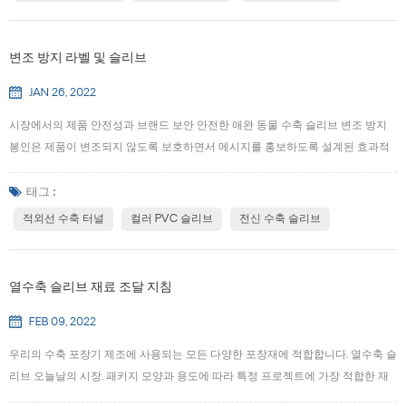
매출을 높일 수 있는 가장 좋은 방법을 찾아드립니다.. 일반적인 응용 프로그램 다
중 팩 수축 슬리브는 다음과 같은 경우에 가장 일반적으로 사용됩니다. 1.계절 또는
지역 프로모션; 2.쌍둥이 및 벌크 포장 옵션; 3.맞춤형 인쇄 포장 프로모션; 4. 증정
변조 방지 라벨 및 슬리브
또는 1개 구매, 1개 무료 프로모션 제공 5.시험용 팩 크...
JAN 26, 2022
시장에서의 제품 안전성과 브랜드 보안 안전한 애완 동물 수축 슬리브 변조 방지
봉인은 제품이 변조되지 않도록 보호하면서 메시지를 홍보하도록 설계된 효과적
인 보안 솔루션입니다.. 라벨 및 슬리브에 사용 가능한 옵션 수축 슬리브는 다양한
안전 보증 라벨 및 씰을 제공합니다.. 당사가 제공하는 가장 일반적인 유형의 씰 및
태그 :
슬리브는 다음과 같습니다. · 투명 PVC 소매 , 천공이 있거나 없는. · 착색된 PVC 소
적외선 수축 터널
컬러 PVC 슬리브
전신 수축 슬리브
매 , 천공이 있거나 없는 경우(사용 가능한 크기 및 색상에 대한 문의). · 투명 PVC
소매 "보호를 위해 밀봉됨"이 인쇄되어 있습니다(사용 가능한 크기 및 색상에 대한
문의). · 천공이 있거나 없는 투명한 PET 또는 PVC. · 절취선이 있거나 없는 문구 또
열수축 슬리브 재료 조달 지침
는 로고가 있는 솔기 인쇄. · 천공이...
FEB 09, 2022
우리의 수축 포장기 제조에 사용되는 모든 다양한 포장재에 적합합니다. 열수축 슬
리브 오늘날의 시장. 패키지 모양과 용도에 따라 특정 프로젝트에 가장 적합한 재
료가 결정됩니다.. 사용 가능한 재료는 다음과 같습니다. 애완 동물 (G) , PVC, OPS