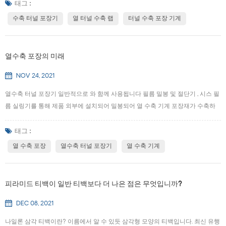
및 가금류, 수산물, 장난감, 소형 도구, 소형 전자 제품 등과 같이 일반적인 방법으로
태그 :
포장하기 어려운 특수 형상의 제품을 포장할 수 있으므로 포장 범위는 다음과 같
수축 터널 포장기
열 터널 수축 랩
터널 수축 포장 기계
습니다. 터널 수축 포장 기계 확장할 수 있습니다. (2) 열수축 필름은 투명도가 높
아 라벨의 색상이 밝고 광택이 좋습니다. 열수축기에 의해 포장된 후, 제품 개선됩
니다. (3) 열 수축 필름은 수축 후 제품에 가깝고 포장이 작고 제품의 외관을 보여
열수축 포장의 미래
줄 수 있으며 수축 기계로 포장 된 제품이 아름답습니다...
NOV 24, 2021
열수축 터널 포장기 일반적으로 와 함께 사용됩니다 필름 밀봉 및 절단기 , 시스 필
름 실링기를 통해 제품 외부에 설치되어 밀봉되어 열 수축 기계 포장재가 수축하
여 제품을 단단히 감싸도록 가열합니다. 포장된 제품에는 특정 방오 및 충격 방지
기능이 있습니다. 음료 회사마다 6병, 12병, 24병 및 기타 수량과 같은 음료 포장 병
태그 :
(캔)에 대한 요구 사항이 다르므로 필름 밀봉 및 절단기 및 열수축 터널 포장기의
열 수축 포장
열수축 터널 포장기
열 수축 기계
기능은 다음 요구 사항을 충족해야 합니다. 시장. 2차 포장 공정은 식품 포장 이후
이기 때문에 전체 생산 라인을 일관되게 만들기 위해서는 2차 포장이 충전 및 밀봉
속도를 따라잡고 자동화를 실현해야 합니다. 우리의 이해에 따르면 열 수축 필름
피라미드 티백이 일반 티백보다 더 나은 점은 무엇입니까?
포장 모델의 10-130 백/분 포장 속도는 생산 라인 요구의...
DEC 08, 2021
나일론 삼각 티백이란? 이름에서 알 수 있듯 삼각형 모양의 티백입니다. 최신 유행