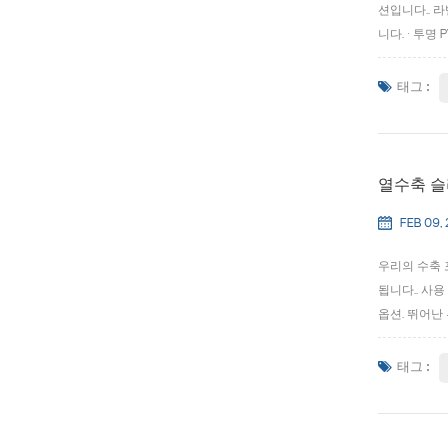
션입니다.. 
니다. · 투명
쇄되어 있습니다
태그 :
열수축 슬
FEB 09,
우리의 수축 
됩니다.. 사용
옵션. 뛰어난
PVC - 폴
뛰어납니...
태그 :