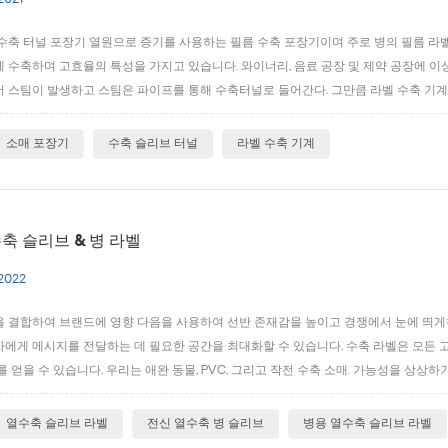
2021
수축 터널 포장기 열원으로 증기를 사용하는 필름 수축 포장기이며 주로 병의 필름 라벨의
 수축하며 고효율의 특성을 가지고 있습니다. 와이너리, 음료 공장 및 제약 공장에 이상
 스팀이 발생하고 스팀은 파이프를 통해 수축터널로 들어간다. 그만큼 라벨 수축 기계
기 보일러에는 수위 측정기가 장착되어 있을 뿐만 아니라 자동으로 물을 추가하고 물을 
록 수위를 안정적으로 ...
소매 포장기
수축 슬리브 터널
라벨 수축 기계
축 슬리브 & 병 라벨
 2022
 결합하여 브랜드에 영향 다음을 사용하여 선반 존재감을 높이고 경쟁에서 눈에 띄게하십
에게 메시지를 전달하는 데 필요한 공간을 최대화할 수 있습니다. 수축 라벨은 모든 
를 얻을 수 있습니다. 우리는 애완 동물, PVC, 그리고 작전 수축 소매. 가능성을 상상
수한 360°장식을 제공하는 유연한 필름에 인쇄됩니다. 가열되면 이 필름은 모든 크기
반 공간에 완...
열수축 슬리브 라벨
전신 열수축 병 슬리브
병용 열수축 슬리브 라벨