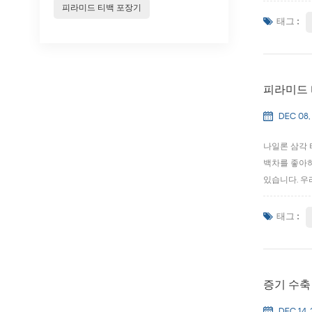
되게 만들기 
피라미드 티백 포장기
라인 요구의...
태그 :
피라미드 
DEC 08,
나일론 삼각 
백차를 좋아하
있습니다. 우
한 포장이며 
끓는 물을 부어
태그 :
증기 수축