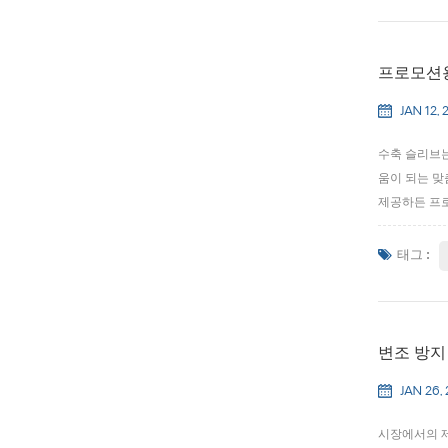
프로모션용
JAN 12, 
수축 슬리브는
움이 되는 맞
제공하든 프로
우에 가장 일반
용 팩 크...
태그 :
변조 방지
JAN 26,
시장에서의 제