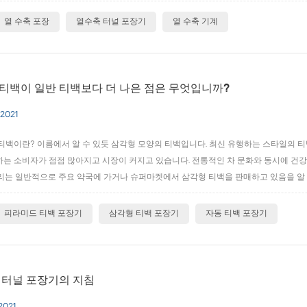
위해서는 2차 포장이 충전 및 밀봉 속도를 따라잡고 자동화를 실현해야 합니다. 우리의 이
열 수축 포장
열수축 터널 포장기
열 수축 기계
티백이 일반 티백보다 더 나은 점은 무엇입니까?
 2021
티백이란? 이름에서 알 수 있듯 삼각형 모양의 티백입니다. 최신 유행하는 스타일의 티
는 소비자가 점점 많아지고 시장이 커지고 있습니다. 전통적인 차 문화와 동시에 건강
리는 일반적으로 주요 약국에 가거나 슈퍼마켓에서 삼각형 티백을 판매하고 있음을 알 수
복용량에 따라 작은 삼각형 티백이 생산됩니다. 우리는 몇 개의 찻잎이 차 한잔을 만들 
 차를 쉽게 마시십시오...
피라미드 티백 포장기
삼각형 티백 포장기
자동 티백 포장기
 터널 포장기의 지침