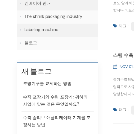
컨베이어 안내
로도 알려져 
합니다. 1,
The shrink packaging industry
됩니다. 2, 
의 온도를...
태그 :
Labeling machine
블로그
스팀 수축
NOV 01,
새 블로그
증기수축터널의
조명기구를 교체하는 방법
립적으로 사용
달성합니다. 
수직 포장기와 수평 포장기: 귀하의
수, 순수한 
사업에 맞는 것은 무엇일까요?
널리 사용됩니다
태그 :
수축 슬리브 애플리케이터 기계를 조
정하는 방법