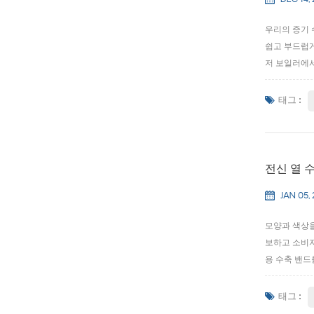
DEC 14, 
우리의 증기 
쉽고 부드럽게
저 보일러에서
뿌립니다. 증
량을 유지하도
태그 :
전신 열 수
JAN 05,
모양과 색상을
보하고 소비자
용 수축 밴드
리브 라벨 우
포장은 모든 선
태그 :