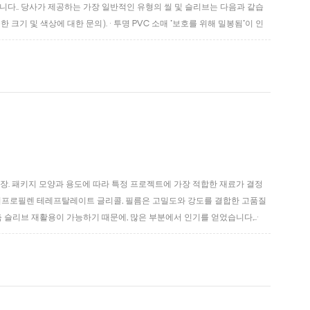
합니다.. 당사가 제공하는 가장 일반적인 유형의 씰 및 슬리브는 다음과 같습
능한 크기 및 색상에 대한 문의). · 투명 PVC 소매 "보호를 위해 밀봉됨"이 인
 · 절취선이 있거나 없는 문구 또는 로고가 있는 솔기 인쇄. · 천공이...
장. 패키지 모양과 용도에 따라 특정 프로젝트에 가장 적합한 재료가 결정
(g)- 폴리프로필렌 테레프탈레이트 글리콜, 필름은 고밀도와 강도를 결합한 고품질
축 슬리브 재활용이 가능하기 때문에, 많은 부분에서 인기를 얻었습니다,..·
사용되는 재료. 투명도가 좋습니다, 여러 온도에서 수축,하고 내후성이 매우