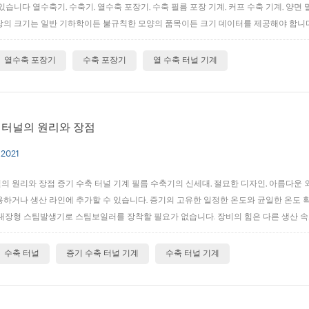
있습니다 열수축기, 수축기, 열수축 포장기, 수축 필름 포장 기계, 커프 수축 기계, 양면 
 포장의 크기는 일반 기하학이든 불규칙한 모양의 품목이든 크기 데이터를 제공해야 합니
포장 속도, 즉 프론트 엔드 들어오는 재료가 있는 경우 매일 또는 시간당 열 수축 포장 양
열수축 포장기
수축 포장기
열 수축 터널 기계
 터널의 원리와 장점
 2021
 원리와 장점 증기 수축 터널 기계 필름 수축기의 신세대, 절묘한 디자인, 아름다운 외
하거나 생산 라인에 추가할 수 있습니다. 증기의 고유한 일정한 온도와 균일한 온도 확
내장형 스팀발생기로 스팀보일러를 장착할 필요가 없습니다. 장비의 힘은 다른 생산 속도
물, 소다수, 차 음료 및 기타 식품 및 음료 산업뿐만 아니라 화장품, 샴푸 및 기타 일일 
....
수축 터널
증기 수축 터널 기계
수축 터널 기계