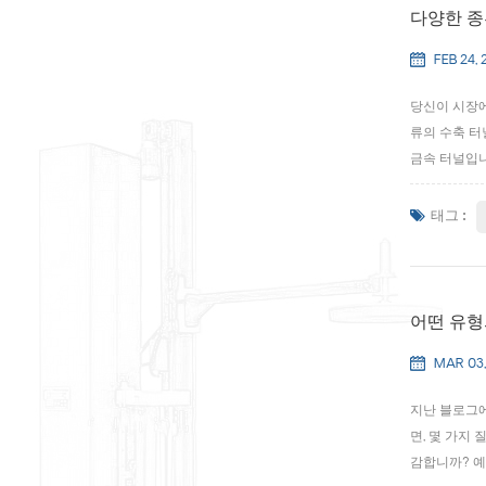
다양한 종
FEB 24, 
당신이 시장에
류의 수축 터
금속 터널입니
를 지나갈 때
요한 열을 생성
태그 :
어떤 유형
MAR 03,
지난 블로그에
면, 몇 가지
감합니까? 예